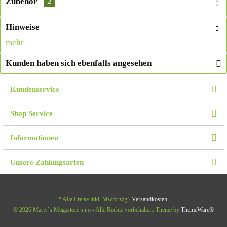
Zubehör
2
Hinweise
mehr
Kunden haben sich ebenfalls angesehen
Kundenservice
Shop Service
Informationen
Unsere Zahlungsarten
* Alle Preise inkl. MwSt zzgl.
Versandkosten
.
© 2026 Marty`s Megastore s.r.o - Alle Rechte vorbehalten. Theme by
ThemeWare®