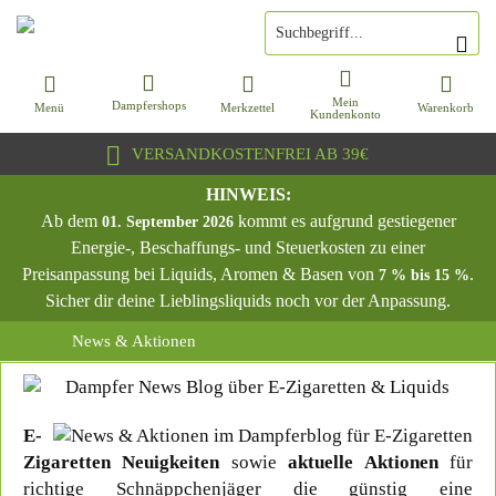
Mein
Dampfershops
Menü
Merkzettel
Warenkorb
Kundenkonto
VERSANDKOSTENFREI AB 39€
HINWEIS:
Ab dem
kommt es aufgrund gestiegener
01. September 2026
Energie-, Beschaffungs- und Steuerkosten zu einer
Preisanpassung bei Liquids, Aromen & Basen von
.
7 % bis 15 %
Sicher dir deine Lieblingsliquids noch vor der Anpassung.
News & Aktionen
E-
Zigaretten Neuigkeiten
sowie
aktuelle Aktionen
für
richtige Schnäppchenjäger die günstig eine